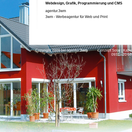
Webdesign, Grafik, Programmierung und CMS
agentur.3wm
3wm - Werbeagentur für Web und Print
Copyright 2009 bei
agentur.
3wm
Conzept Solar | Kapuz
0931 - 20 53